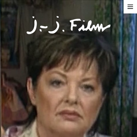
In Production
Projects
Documentaries
Fiction
Short formats
About
Contact